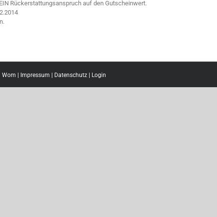
KEIN Rückerstattungsanspruch auf den Gutscheinwert.
12.2014
n.
l Wom
|
Impressum
|
Datenschutz
|
Login